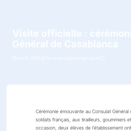
Visite officielle : cérém
Général de Casablanca
mai 15, 2023
Par
i.edaraz@mayagroup.ma
Cérémonie émouvante au Consulat Général de
soldats français, aux tirailleurs, goummiers e
occasion, deux élèves de l’établissement ont