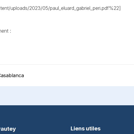
ntent/uploads/2023/05/paul_eluard_gabriel_peri.pdf%22]
ent :
Casablanca
Liens utiles
yautey