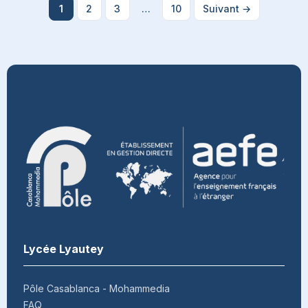
1
2
3
…
10
Suivant →
Pagination
des
publications
Lycée Lyautey
Pôle Casablanca - Mohammedia
FAQ