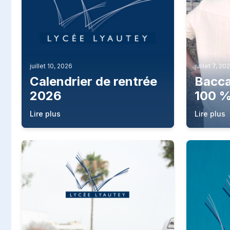
juillet 10, 2026
juillet 7, 20
Calendrier de rentrée
Bacca
2026
100 %
pour l
Lire plus
Lire plus
filièr