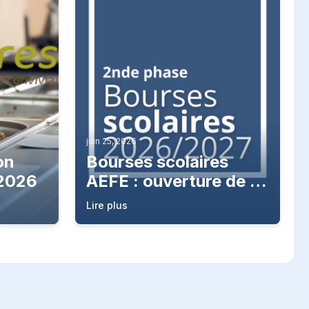
juin 25, 2026
on
Bourses scolaires
 2026
AEFE : ouverture de la
2nde campagne
Lire plus
2026/2027