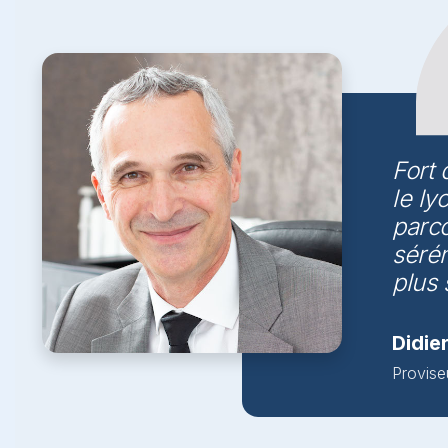
Fort 
le ly
parco
sérén
plus 
Didie
Provise