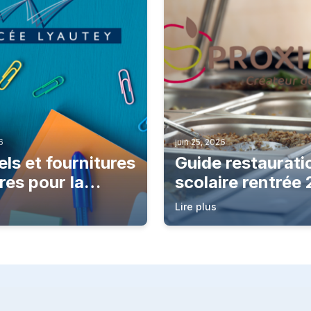
6
juin 25, 2026
ls et fournitures
Guide restaurati
res pour la
scolaire rentrée
ée 2026
Lire plus