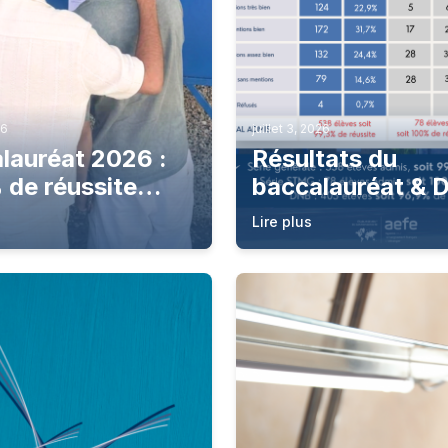
26
juillet 3, 2026
lauréat 2026 :
Résultats du
 de réussite
baccalauréat & 
es élèves de la
session 2026
Lire plus
e professionnelle