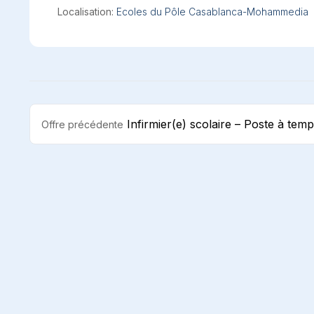
Localisation:
Ecoles du Pôle Casablanca-Mohammedia
Navigation
Infirmier(e) scolaire – Poste à te
Offre précédente
de
l’article